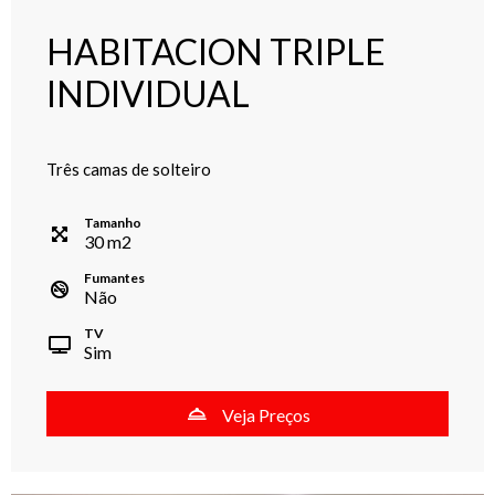
HABITACION TRIPLE
INDIVIDUAL
Três camas de solteiro
Tamanho
30
m
2
Fumantes
Não
TV
Sim
Veja Preços