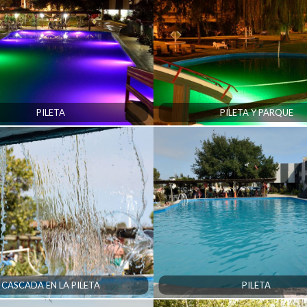
PILETA
PILETA Y PARQUE
CASCADA EN LA PILETA
PILETA