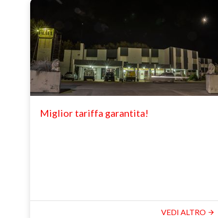
Miglior tariffa garantita!
VEDI ALTRO